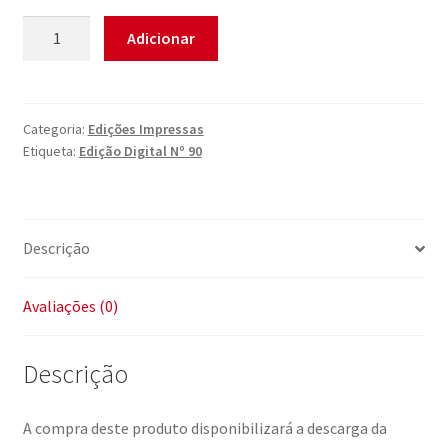
Quantidade
Adicionar
de
Edição
Digital
Nº
Categoria:
Edições Impressas
Etiqueta:
Edição Digital Nº 90
90
Descrição
Avaliações (0)
Descrição
A compra deste produto disponibilizará a descarga da