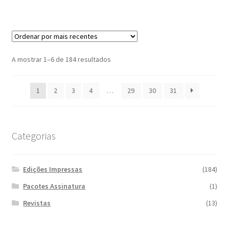
Ordenado
A mostrar 1–6 de 184 resultados
por
mais
1
2
3
4
…
29
30
31
recentes
Categorias
Edições Impressas
(184)
Pacotes Assinatura
(1)
Revistas
(13)