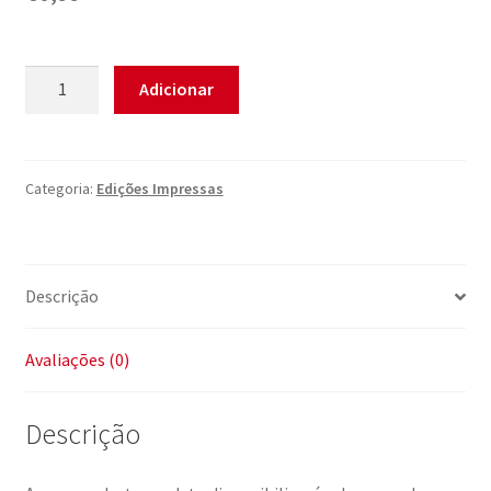
Quantidade
Adicionar
de
Edição
Digital
Nº
Categoria:
Edições Impressas
61
Descrição
Avaliações (0)
Descrição