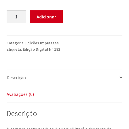
Quantidade
Adicionar
de
Edição
Digital
Nº
Categoria:
Edições Impressas
Etiqueta:
Edição Digital Nº 182
182
Descrição
Avaliações (0)
Descrição