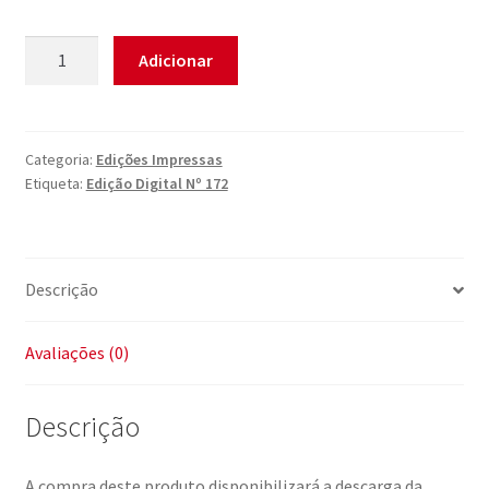
Quantidade
Adicionar
de
Edição
Digital
Nº
Categoria:
Edições Impressas
Etiqueta:
Edição Digital Nº 172
172
Descrição
Avaliações (0)
Descrição
A compra deste produto disponibilizará a descarga da