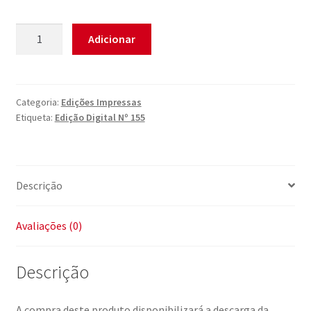
Quantidade
Adicionar
de
Edição
Digital
Nº
Categoria:
Edições Impressas
Etiqueta:
Edição Digital Nº 155
155
Descrição
Avaliações (0)
Descrição
A compra deste produto disponibilizará a descarga da