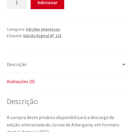
Adicionar
de
Edição
Digital
Nº
Categoria:
Edições Impressas
Etiqueta:
Edição Digital Nº 121
121
Descrição
Avaliações (0)
Descrição
A compra deste produto disponibilizará a descarga da
edição selecionada do Jornal de Albergaria, em formato
digital (ficheiro PDF).