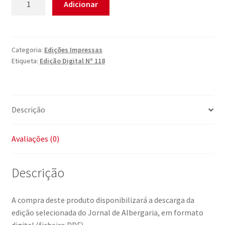
Adicionar
de
Edição
Digital
Nº
Categoria:
Edições Impressas
Etiqueta:
Edição Digital Nº 118
118
Descrição
Avaliações (0)
Descrição
A compra deste produto disponibilizará a descarga da
edição selecionada do Jornal de Albergaria, em formato
digital (ficheiro PDF).