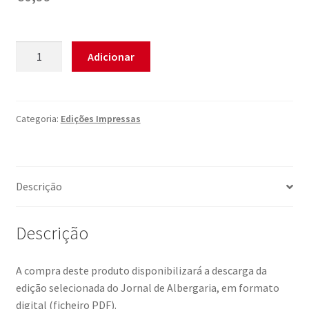
Quantidade
Adicionar
de
Edição
Digital
Nº
Categoria:
Edições Impressas
15
Descrição
Descrição
A compra deste produto disponibilizará a descarga da
edição selecionada do Jornal de Albergaria, em formato
digital (ficheiro PDF).