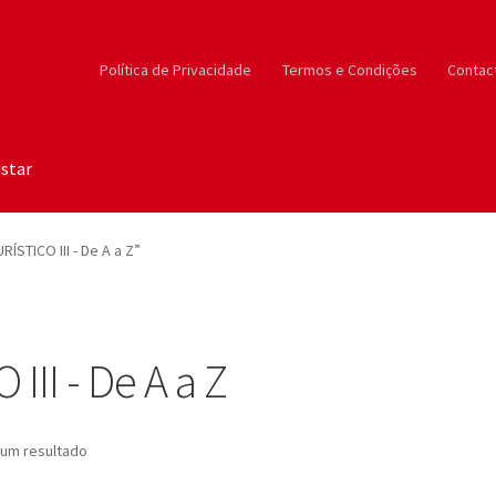
Política de Privacidade
Termos e Condições
Contac
star
STICO III - De A a Z”
II - De A a Z
um resultado