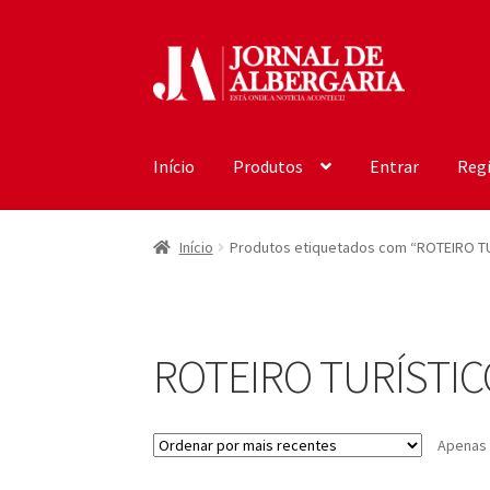
Ir
Saltar
para
para
a
o
navegação
conteúdo
Início
Produtos
Entrar
Regi
Início
Produtos etiquetados com “ROTEIRO TURÍ
ROTEIRO TURÍSTICO I
Apenas 