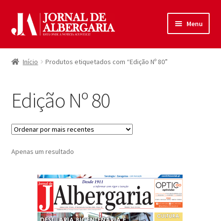
Ir
Saltar
Menu
para
para
a
o
Início
navegação
conteúdo
Início
Produtos etiquetados com “Edição Nº 80”
Maximi
Produtos
submen
Edição Nº 80
Política de Privacidade
Termos e Condições
Apenas um resultado
Contactos
Entrar
Registar