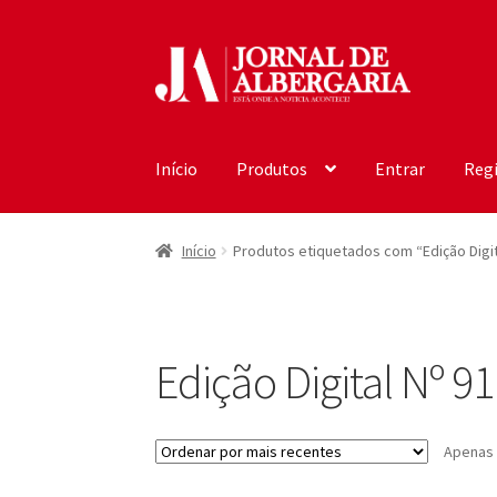
Ir
Saltar
para
para
a
o
navegação
conteúdo
Início
Produtos
Entrar
Regi
Início
Produtos etiquetados com “Edição Digit
Edição Digital Nº 91
Apenas 