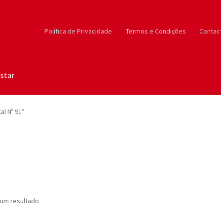
Política de Privacidade
Termos e Condições
Contac
star
al Nº 91”
um resultado