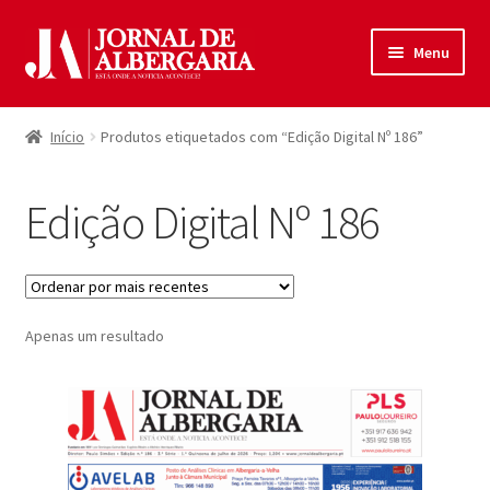
Ir
Saltar
Menu
para
para
a
o
Início
navegação
conteúdo
Início
Produtos etiquetados com “Edição Digital Nº 186”
Maximi
Produtos
submen
Edição Digital Nº 186
Política de Privacidade
Termos e Condições
Apenas um resultado
Contactos
Entrar
Registar