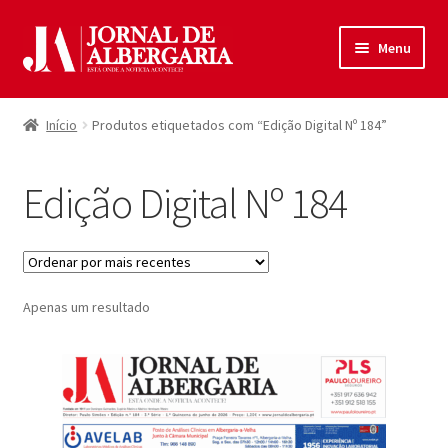
Ir
Saltar
Menu
para
para
a
o
Início
navegação
conteúdo
Início
Produtos etiquetados com “Edição Digital Nº 184”
Maximi
Produtos
submen
Edição Digital Nº 184
Política de Privacidade
Termos e Condições
Apenas um resultado
Contactos
Entrar
Registar