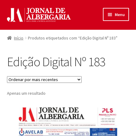
Ir
Saltar
Menu
para
para
a
o
Início
navegação
conteúdo
Início
Produtos etiquetados com “Edição Digital Nº 183”
Maximi
Produtos
submen
Edição Digital Nº 183
Política de Privacidade
Termos e Condições
Apenas um resultado
Contactos
Entrar
Registar