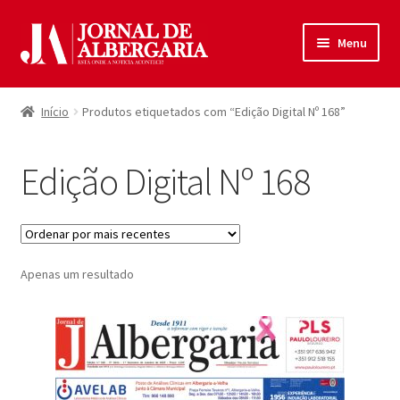
Ir
Saltar
Menu
para
para
a
o
Início
navegação
conteúdo
Início
Produtos etiquetados com “Edição Digital Nº 168”
Maximi
Produtos
submen
Edição Digital Nº 168
Política de Privacidade
Termos e Condições
Apenas um resultado
Contactos
Entrar
Registar