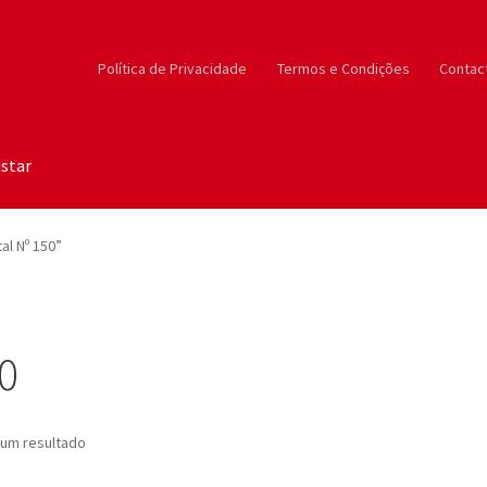
Política de Privacidade
Termos e Condições
Contac
star
al Nº 150”
50
um resultado