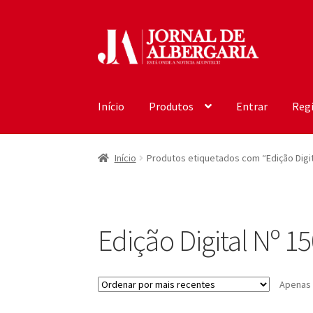
Ir
Saltar
para
para
a
o
navegação
conteúdo
Início
Produtos
Entrar
Regi
Início
Produtos etiquetados com “Edição Digit
Edição Digital Nº 1
Apenas 