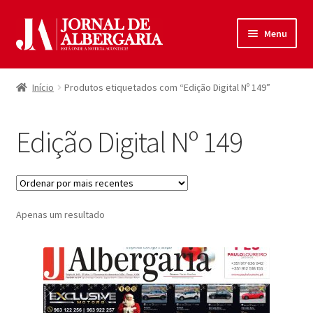
Ir
Saltar
Menu
para
para
a
o
Início
navegação
conteúdo
Início
Produtos etiquetados com “Edição Digital Nº 149”
Maximi
Produtos
submen
Edição Digital Nº 149
Política de Privacidade
Termos e Condições
Apenas um resultado
Contactos
Entrar
Registar