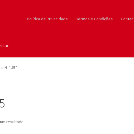
Política de Privacidade
Termos e Condições
Contac
star
al Nº 145”
45
um resultado