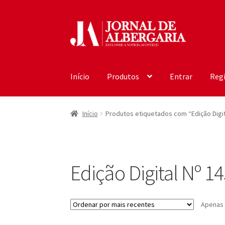
Ir
Saltar
para
para
a
o
navegação
conteúdo
Início
Produtos
Entrar
Regi
Início
Produtos etiquetados com “Edição Digit
Edição Digital Nº 1
Apenas 