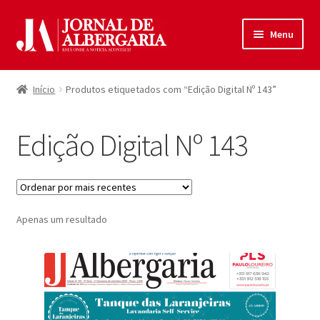
Ir
Saltar
Menu
para
para
a
o
Início
navegação
conteúdo
Início
Produtos etiquetados com “Edição Digital Nº 143”
Maximi
Produtos
submen
Edição Digital Nº 143
Política de Privacidade
Termos e Condições
Apenas um resultado
Contactos
Entrar
Registar