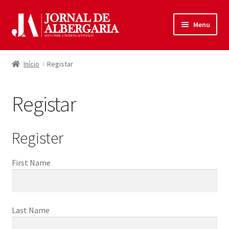
Ir
Saltar
Menu
para
para
a
o
Início
navegação
conteúdo
Início
Registar
Maximi
Produtos
submen
Registar
Política de Privacidade
Termos e Condições
Register
Contactos
First Name
Entrar
Last Name
Registar