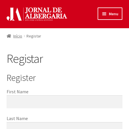
Ir
Saltar
Menu
para
para
a
o
Início
navegação
conteúdo
Início
Registar
Maximi
Produtos
submen
Registar
Política de Privacidade
Termos e Condições
Register
Contactos
First Name
Entrar
Last Name
Registar