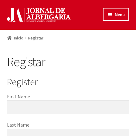
Ir
Saltar
Menu
para
para
a
o
Início
navegação
conteúdo
Início
Registar
Maximi
Produtos
submen
Registar
Política de Privacidade
Termos e Condições
Register
Contactos
First Name
Entrar
Last Name
Registar